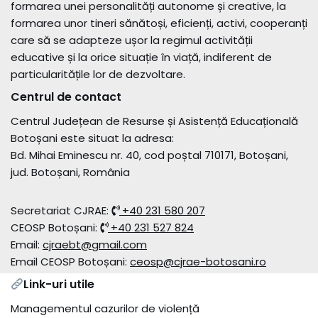
formarea unei personalități autonome și creative, la
formarea unor tineri sănătoși, eficienți, activi, cooperanți
care să se adapteze ușor la regimul activității
educative și la orice situație în viață, indiferent de
particularitățile lor de dezvoltare.
Centrul de contact
Centrul Județean de Resurse și Asistență Educațională
Botoșani este situat la adresa:
Bd. Mihai Eminescu nr. 40, cod poștal 710171, Botoșani,
jud. Botoșani, România
Secretariat CJRAE:
+40 231 580 207
CEOSP Botoșani:
+40 231 527 824
Email:
cjraebt@gmail.com
Email CEOSP Botoșani:
ceosp@cjrae-botosani.ro
Link-uri utile
Managementul cazurilor de violență